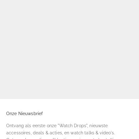
The Royal Ripstop Watch
Vintage Green Leather Watch
Strap
Strap
Aanbiedingsprijs
Aanbiedingsprijs
€150,00
€120,00
Onze Nieuwsbrief
Ontvang als eerste onze "Watch Drops", nieuwste
accessoires, deals & acties, en watch talks & video's.