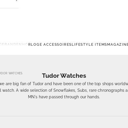
GEBANDEN
HORLOGE ACCESSOIRES
LIFESTYLE ITEMS
MAGAZIN
UDOR WATCHES
Tudor Watches
.. we are big fan of Tudor and have been one of the top shops worldw
il watch. A wide selection of Snowflakes, Subs, rare chronographs
MN's have passed through our hands.