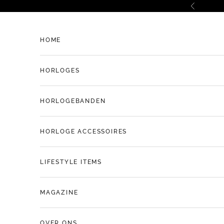
Naar inhoud
Vorige
HOME
HORLOGES
HORLOGEBANDEN
HORLOGE ACCESSOIRES
LIFESTYLE ITEMS
MAGAZINE
OVER ONS