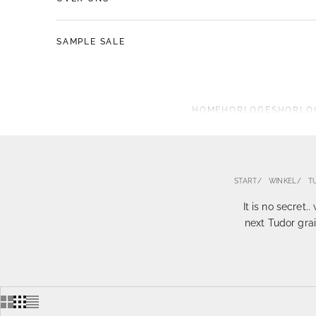
SAMPLE SALE
HOME
HORLOGES
HORLO
START
WINKEL
T
It is no secret
next Tudor gra