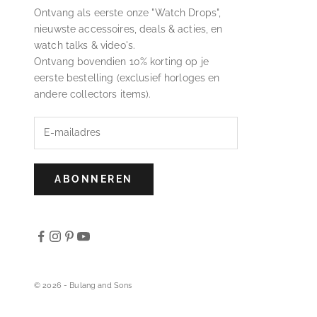
Ontvang als eerste onze "Watch Drops",
nieuwste accessoires, deals & acties, en
watch talks & video's.
Ontvang bovendien 10% korting op je
eerste bestelling (exclusief horloges en
andere collectors items).
ABONNEREN
© 2026 - Bulang and Sons