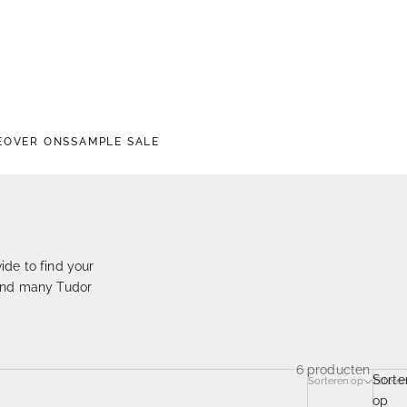
E
OVER ONS
SAMPLE SALE
ide to find your
 and many Tudor
6 producten
Sorte
Sorteren op
Filteren
op