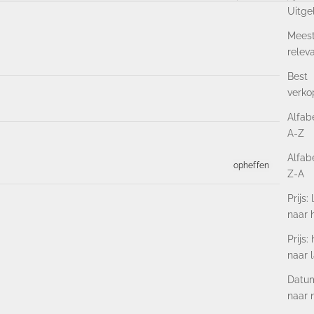
Uitge
Mees
relev
Best
verk
Alfab
A-Z
Alfab
opheffen
Z-A
Prijs:
naar 
Prijs:
naar 
Datum
naar 