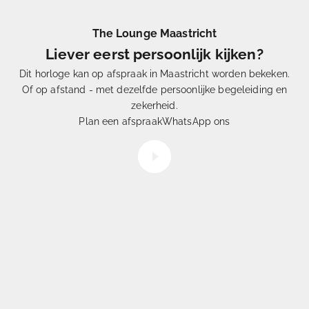
The Lounge Maastricht
Liever eerst persoonlijk kijken?
Dit horloge kan op afspraak in Maastricht worden bekeken.
Of op afstand - met dezelfde persoonlijke begeleiding en
Eén
uit Duizenden
zekerheid.
Hoe
selecteren
wij onze horloges
Plan een afspraak
WhatsApp ons
Video afspelen