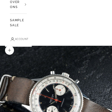
OVER
ONS
SAMPLE
SALE
ACCOUNT
In-/uitzoomen