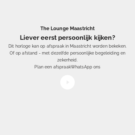
The Lounge Maastricht
Liever eerst persoonlijk kijken?
Dit horloge kan op afspraak in Maastricht worden bekeken.
Of op afstand - met dezelfde persoonlijke begeleiding en
Eén
uit Duizenden
zekerheid.
Hoe
selecteren
wij onze horloges
Plan een afspraak
WhatsApp ons
Video afspelen