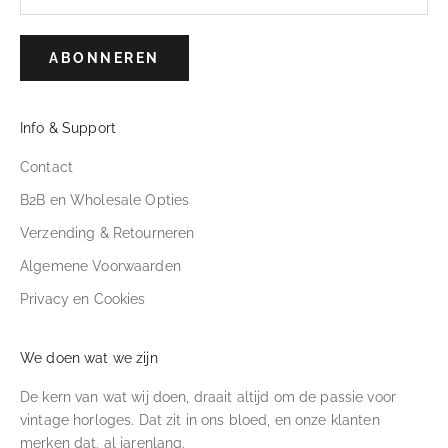
ABONNEREN
Info & Support
Contact
B2B en Wholesale Opties
Verzending & Retourneren
Algemene Voorwaarden
Privacy en Cookies
We doen wat we zijn
De kern van wat wij doen, draait altijd om de passie voor
vintage horloges. Dat zit in ons bloed, en onze klanten
merken dat, al jarenlang.