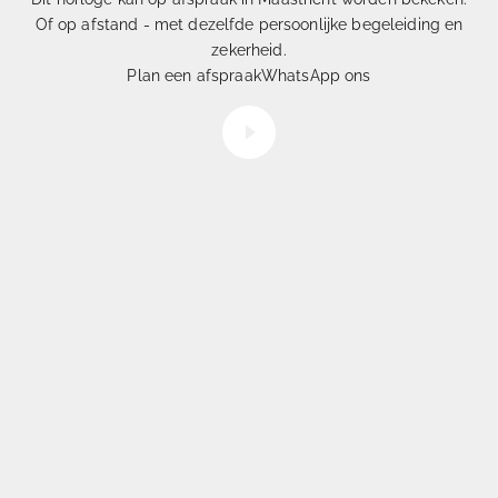
Of op afstand - met dezelfde persoonlijke begeleiding en
Eén
uit Duizenden
zekerheid.
Hoe
selecteren
wij onze horloges
Plan een afspraak
WhatsApp ons
Video afspelen