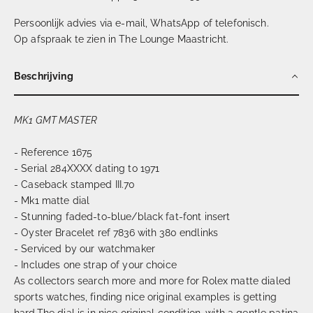
Persoonlijk advies via e-mail, WhatsApp of telefonisch.
Op afspraak te zien in The Lounge Maastricht.
Beschrijving
MK1 GMT MASTER
- Reference 1675
- Serial 284XXXX dating to 1971
- Caseback stamped III.70
- Mk1 matte dial
- Stunning faded-to-blue/black fat-font insert
- Oyster Bracelet ref 7836 with 380 endlinks
- Serviced by our watchmaker
- Includes one strap of your choice
As collectors search more and more for Rolex matte dialed
sports watches, finding nice original examples is getting
hard.The dial is in nice original condition, with a gentle patina