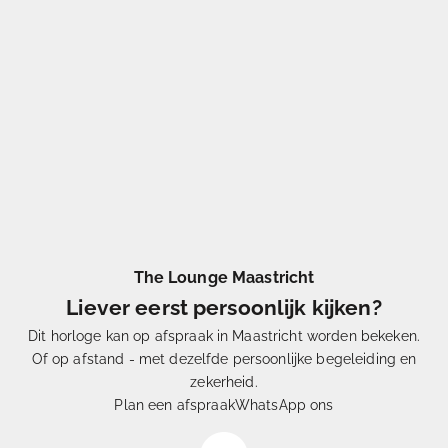
The Lounge Maastricht
Liever eerst persoonlijk kijken?
Dit horloge kan op afspraak in Maastricht worden bekeken.
Of op afstand - met dezelfde persoonlijke begeleiding en
Eén
uit Duizenden
zekerheid.
Hoe
selecteren
wij onze horloges
Plan een afspraak
WhatsApp ons
Video afspelen